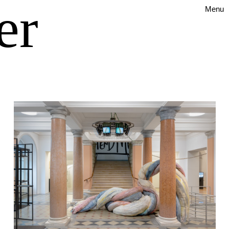
er
Menu