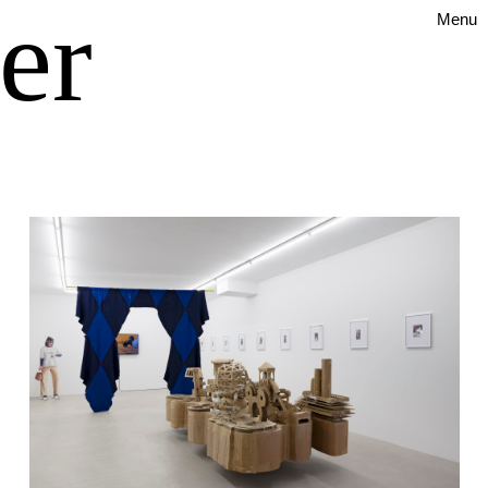
er
Menu