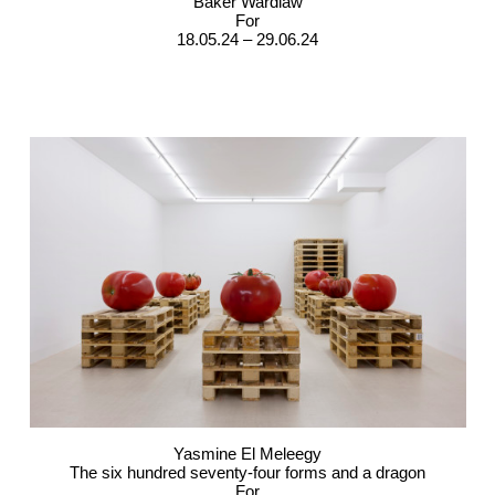
Baker Wardlaw
For
18.05.24 – 29.06.24
Yasmine El Meleegy
The six hundred seventy-four forms and a dragon
For