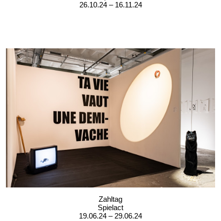
26.10.24 – 16.11.24
Zahltag
Spielact
19.06.24 – 29.06.24