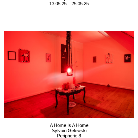
13.05.25 – 25.05.25
A Home Is A Home
Sylvain Gelewski
Peripherie 8