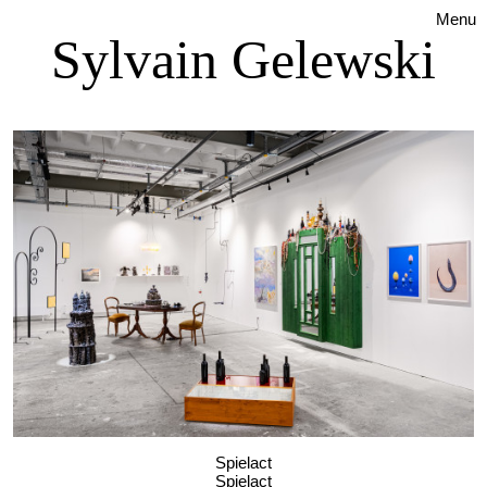
Menu
Sylvain Gelewski
Spielact
Spielact