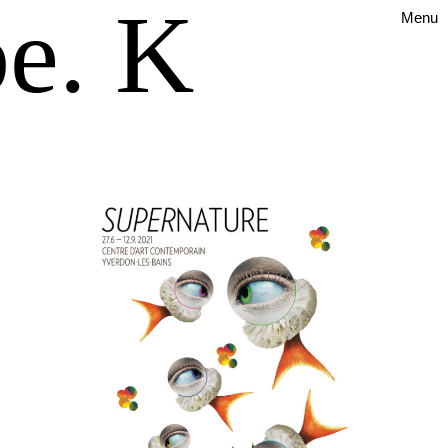
e. K
Menu