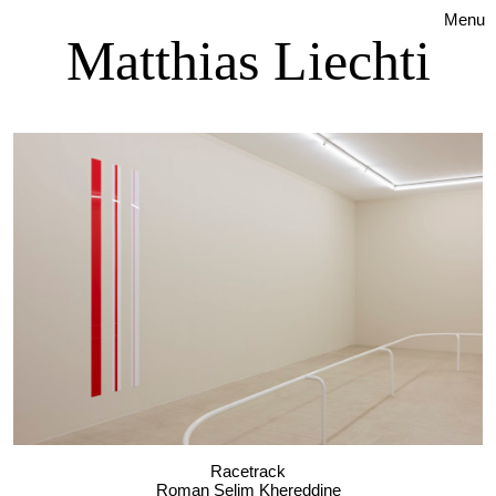
Menu
Matthias Liechti
Racetrack
Roman Selim Khereddine